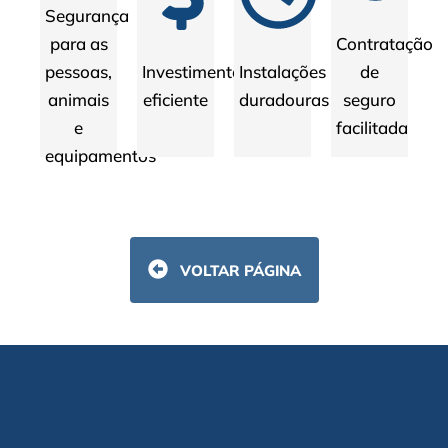
Investimento
Instalações
de
pessoas,
Segurança
eficiente
duradouras
seguro
para as
Contratação
animais
facilita
pessoas,
Investimento
Instalações
de
e
animais
eficiente
duradouras
seguro
equipamentos
e
facilitada
equipamentos
VOLTAR PÁGINA